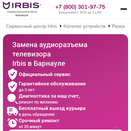
+7 (800) 301-97-75
Сервисный центр Irbis
в
Ежедневно с 9:00 до 21:00
Барнауле
Сервисный центр Irbis
Каталог устройств
Ремонт 
Замена аудиоразъема
телевизора
Irbis в Барнауле
Официальный сервис
Гарантийное обслуживание
до 3 лет
Диагностика за наш счет,
ремонт по желанию
Бесплатный выезд курьера
в день обращения
Срочный ремонт
от 35 минут