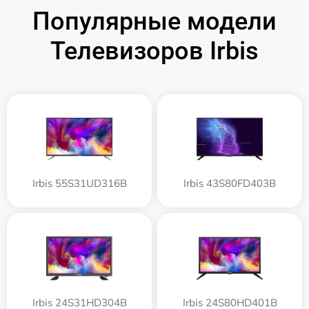
Популярные модели
Телевизоров Irbis
Irbis 55S31UD316B
Irbis 43S80FD403B
Irbis 24S31HD304B
Irbis 24S80HD401B