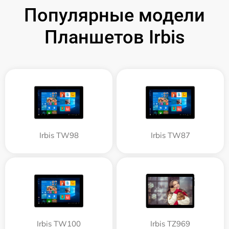
Популярные модели
Планшетов Irbis
Irbis TW98
Irbis TW87
Irbis TW100
Irbis TZ969