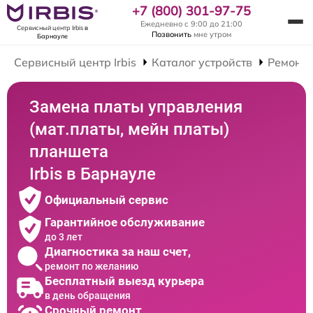
+7 (800) 301-97-75
Ежедневно с 9:00 до 21:00
Сервисный центр Irbis
в
Позвонить
мне утром
Барнауле
Сервисный центр Irbis
Каталог устройств
Ремонт
Замена платы управления
(мат.платы, мейн платы)
планшета
Irbis в Барнауле
Официальный сервис
Гарантийное обслуживание
до 3 лет
Диагностика за наш счет,
ремонт по желанию
Бесплатный выезд курьера
в день обращения
Срочный ремонт