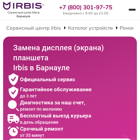
+7 (800) 301-97-75
Сервисный центр Irbis
в
Ежедневно с 9:00 до 21:00
Барнауле
Сервисный центр Irbis
Каталог устройств
Ремонт
Замена дисплея (экрана)
планшета
Irbis в Барнауле
Официальный сервис
Гарантийное обслуживание
до 3 лет
Диагностика за наш счет,
ремонт по желанию
Бесплатный выезд курьера
в день обращения
Срочный ремонт
от 35 минут