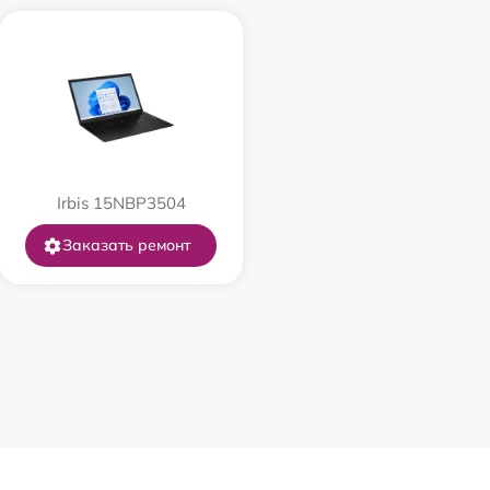
895 р
1490 р
650 р
Irbis 15NBP3504
670 р
Заказать ремонт
1620 р
1545 р
1390 р
1045 р