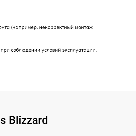
890 р
945 р
монта (например, некорректный монтаж
1090 р
 при соблюдении условий эксплуатации.
695 р
3900 р
670 р
745 р
 Blizzard
495 р