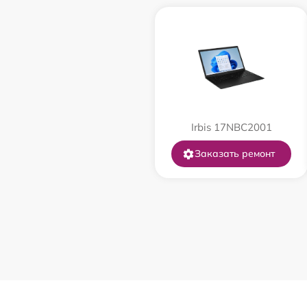
Замена USB порта
Замена звуковой карты
Замена микрофона
Irbis 17NBC2001
Замена оперативной памяти
Заказать ремонт
Замена процессора
Замена системы охлаждения
Замена термопасты
Замена шлейфа матрицы