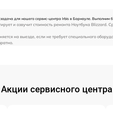
от 80 мин
я задача для нашего сервис-центра Irbis в Барнауле. Выполним б
от 80 мин
ует и озвучит стоимость ремонта Ноутбука Blizzard. Ср
от 30 мин
лняется на выезде, если не требует специального обору
братно.
от 40 мин
от 70 мин
от 60 мин
Акции сервисного центра
от 60 мин