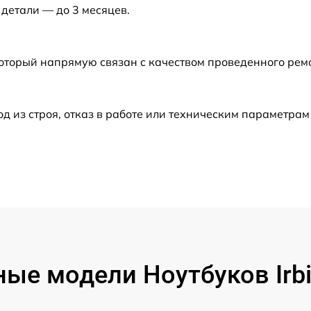
 детали — до 3 месяцев.
от 60 мин
от 60 мин
который напрямую связан с качеством проведенного ре
от 60 мин
из строя, отказ в работе или техническим параметрам
от 90 мин
от 80 мин
от 100 мин
от 80 мин
ые модели Ноутбуков Irbis
от 60 мин