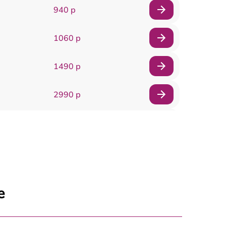
940 р
1060 р
1490 р
2990 р
920 р
2385 р
3900 р
е
545 р