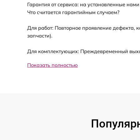
Гарантия от сервиса: на установленные нами
Установка драйверов
Что считается гарантийным случаем?
Замена вебкамеры
Для работ: Повторное проявление дефекта, 
запчасти).
Ремонт петель крышки
Для комплектующих: Преждевременный выход 
Настройка Wi-Fi
Показать полностью
Замена шим-контроллера
Замена динамика
Замена тачпада
Популярн
Замена разъёмов (HDMI, DVI, Дисплей
порта)