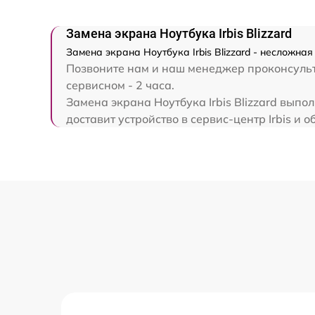
Замена экрана
Замена экрана Ноутбука Irbis Blizzard
Замена экрана Ноутбука Irbis Blizzard - несложна
Замена северного моста
Позвоните нам и наш менеджер проконсультир
сервисном - 2 часа.
Замена SSD
Замена экрана Ноутбука Irbis Blizzard выпо
доставит устройство в сервис-центр Irbis и о
Замена аккумулятора
Замена клавиатуры
Замена корпуса
Ремонт видеокарты