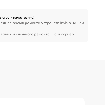
920 р
ыстро и качественно!
2620 р
еднее время ремонта устройств Irbis в нашем
1490 р
дования и сложного ремонта. Наш курьер
690 р
660 р
1045 р
1800 р