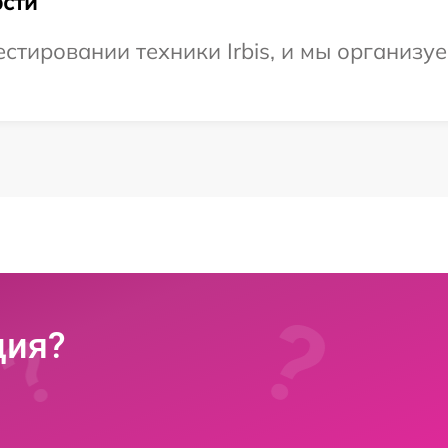
сти
тировании техники Irbis, и мы организу
ция?