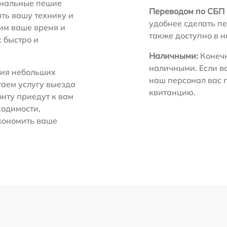
нальные пешие
Переводом по СБП 
ть вашу технику и
удобнее сделать пе
ним ваше время и
также доступно в 
с быстро и
Наличными:
Конечн
наличными. Если в
ия небольших
наш персонал вас 
гаем услугу выезда
квитанцию.
нту приедут к вам
ходимости,
экономить ваше