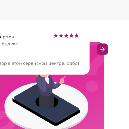
Герман
–
Яндекс
делывая внимание каждой детали. Получил полное объя
ор в этом сервисном центре, работают на совесть! Маст